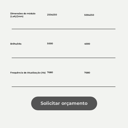
Dimensões do módulo
250x250
500x250
(LxA)/(mm)
5000
Brilho/nits
4000
7680
Frequência de Atualização (Hz)
7680
Solicitar orçamento