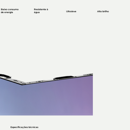
Baixo consumo
Resistente à
Ultraleve
Alto brilho
de energia
água
Especificações técnicas