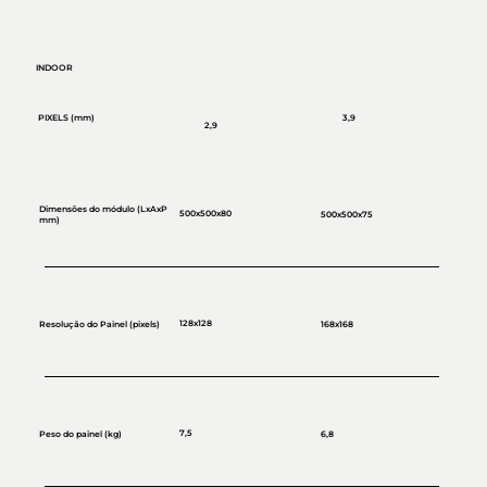
INDOOR
PIXELS (mm)
3,9
2,9
Dimensões do módulo (LxAxP
500x500x80
500x500x75
mm)
128x128
Resolução do Painel (pixels)
168x168
7,5
Peso do painel (kg)
6,8