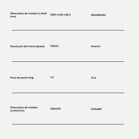
Dimensões do módulo (LxAxP
1000 x 500 x 89.3
960x960x93
mm)
128x32
Resolução do Painel (pixels)
144x144
7,5
Peso do painel (kg)
24,4
Dimensões do módulo
500x250
320x480
(LxA)/(mm)