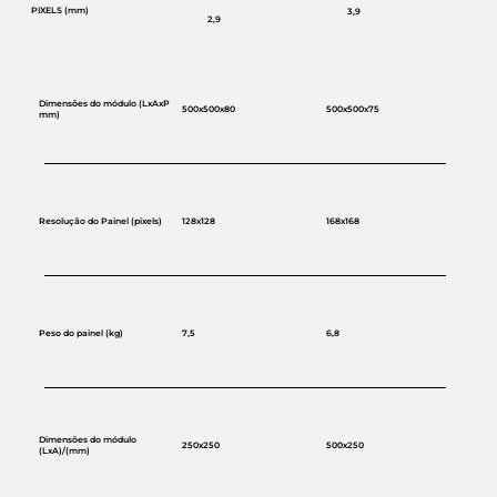
PIXELS (mm)
3,9
2,9
Dimensões do módulo (LxAxP
500x500x80
500x500x75
mm)
128x128
Resolução do Painel (pixels)
168x168
7,5
Peso do painel (kg)
6,8
Dimensões do módulo
250x250
500x250
(LxA)/(mm)