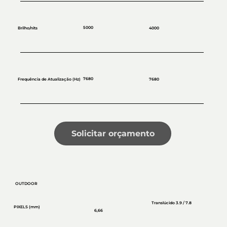
5000
Brilho/nits
4000
7680
Frequência de Atualização (Hz)
7680
Solicitar orçamento
OUTDOOR
Translúcido 3.9 / 7.8
PIXELS (mm)
6,66