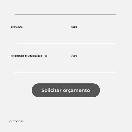
Brilho/nits
4500
Frequência de Atualização (Hz)
7680
Solicitar orçamento
OUTDOOR