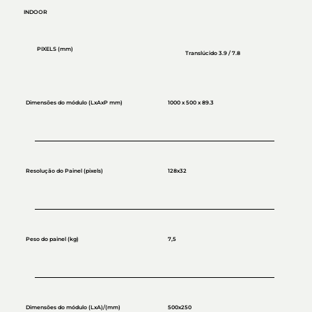
INDOOR
PIXELS (mm)
Translúcido 3.9 / 7.8
Dimensões do módulo (LxAxP mm)
1000 x 500 x 89.3
Resolução do Painel (pixels)
128x32
Peso do painel (kg)
7,5
Dimensões do módulo (LxA)/(mm)
500x250