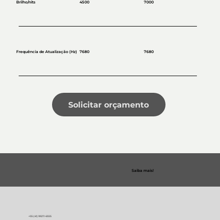
4500
Brilho/nits
7000
7680
Frequência de Atualização (Hz)
7680
Solicitar orçamento
Saiba mais!
+55 (41) 99211-6555