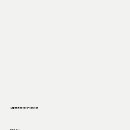
Especificações técnicas
One NT: