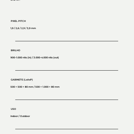
PIXEL PITCH
1,9 / 2,6 / 2,9 / 3,9 mm
BRILHO
900–1.000 nits (in) / 3.000–4.000 nits (out)
GABINETE (LxAxP)
500 × 500 × 80 mm / 500 × 1.000 × 80 mm
USO
Indoor / Outdoor